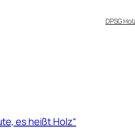
DPSG Hol
e, es heißt Holz“