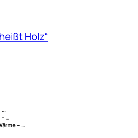
heißt Holz“
– …
 – …
 Wärme – …