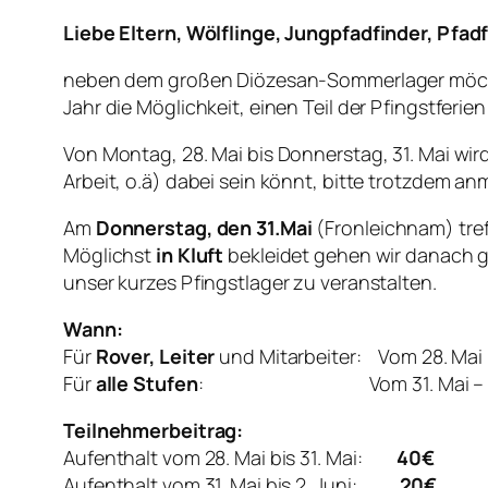
Liebe Eltern, Wölflinge, Jungpfadfinder, Pfadf
neben dem großen Diözesan-Sommerlager möchte
Jahr die Möglichkeit, einen Teil der Pfingstferi
Von Montag, 28. Mai bis Donnerstag, 31. Mai wir
Arbeit, o.ä) dabei sein könnt, bitte trotzdem 
Am
Donnerstag, den 31.Mai
(Fronleichnam) tre
Möglichst
in Kluft
bekleidet gehen wir danach 
unser kurzes Pfingstlager zu veranstalten.
Wann:
Für
Rover, Leiter
und Mitarbeiter: Vom 28. Mai –
Für
alle Stufen
: Vom 31. Mai – 02.
Teilnehmerbeitrag:
Aufenthalt vom 28. Mai bis 31. Mai:
40
€
Aufenthalt vom 31. Mai bis 2. Juni:
20
€