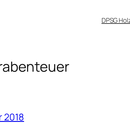
DPSG Hol
rabenteuer
r 2018