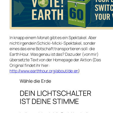
In knapp einem Monat gibt es ein Spektakel. Aber
nicht irgendein Schicki-Micki-Spektakel, sonder
eines das eine Botschaft transportieren soll: die
Earth Hour. Was genau ist das? Dazu der (von mir)
übersetzte Text von der Homepage der Aktion (Das
Original findet ihr hier:
http://www.earthhour.org/about/de:en
)
Wähle die Erde
DEIN LICHTSCHALTER
IST DEINE STIMME