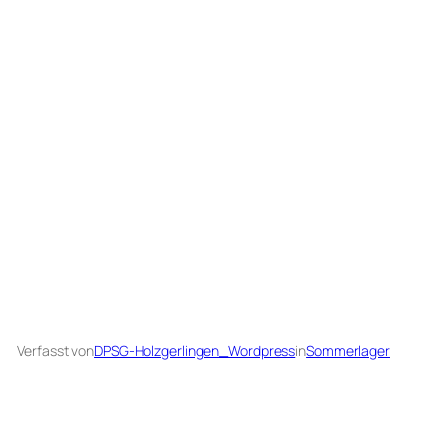
Verfasst von
DPSG-Holzgerlingen_Wordpress
in
Sommerlager