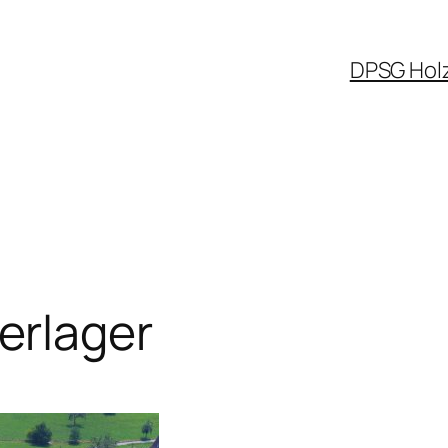
DPSG Hol
rlager