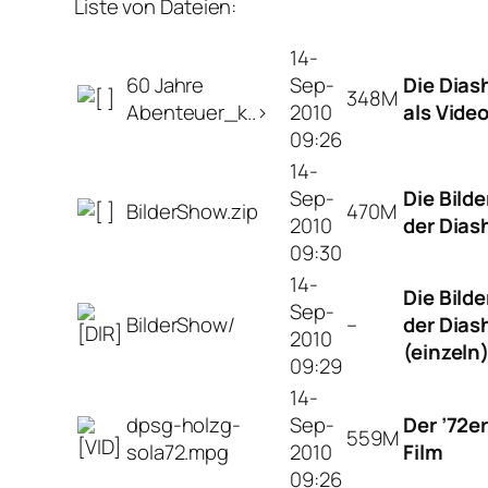
Liste von Dateien:
14-
60 Jahre
Sep-
Die Dia
348M
Abenteuer_k..>
2010
als Vide
09:26
14-
Sep-
Die Bilde
BilderShow.zip
470M
2010
der Dia
09:30
14-
Die Bilde
Sep-
BilderShow/
–
der Dia
2010
(einzeln
09:29
14-
dpsg-holzg-
Sep-
Der ’72e
559M
sola72.mpg
2010
Film
09:26