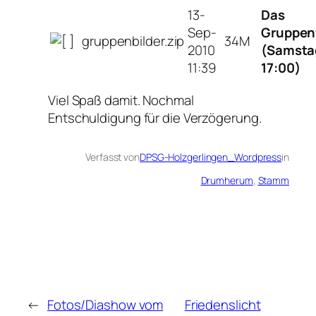
13-
Das
Sep-
Gruppen
gruppenbilder.zip
34M
2010
(Samsta
11:39
17:00)
Viel Spaß damit. Nochmal
Entschuldigung für die Verzögerung.
Verfasst von
DPSG-Holzgerlingen_Wordpress
in
Drumherum
, 
Stamm
←
Fotos/Diashow vom
Friedenslicht