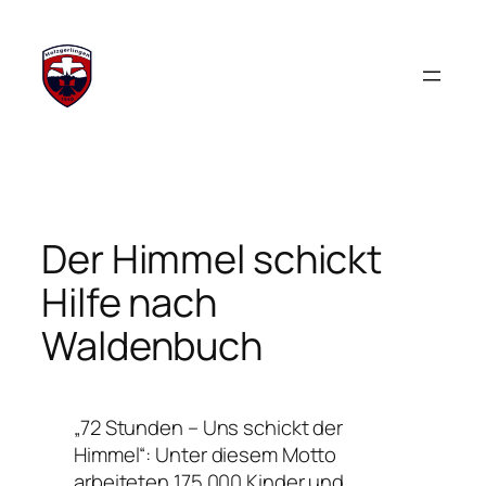
Zum
Inhalt
springen
Der Himmel schickt
Hilfe nach
Waldenbuch
„72 Stunden – Uns schickt der
Himmel“: Unter diesem Motto
arbeiteten 175.000 Kinder und