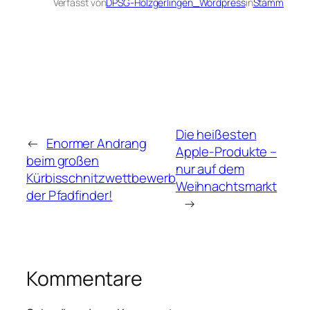
Verfasst von
DPSG-Holzgerlingen_Wordpress
in
Stamm
Die heißesten
←
Enormer Andrang
Apple-Produkte –
beim großen
nur auf dem
Kürbisschnitzwettbewerb
Weihnachtsmarkt
der Pfadfinder!
→
Kommentare