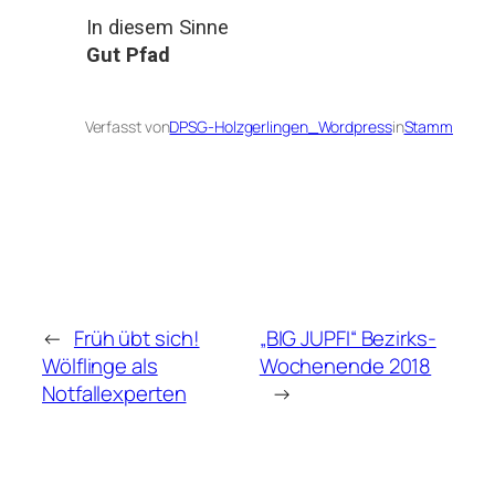
In diesem Sinne
Gut Pfad
Verfasst von
DPSG-Holzgerlingen_Wordpress
in
Stamm
←
Früh übt sich!
„BIG JUPFI“ Bezirks-
Wölflinge als
Wochenende 2018
Notfallexperten
→